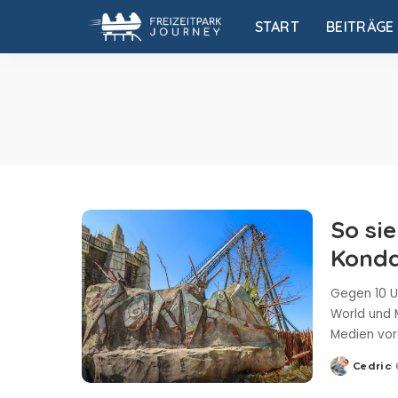
START
BEITRÄGE
So si
Konda
Gegen 10 U
World und 
Medien vorg
Cedric
Posted
by