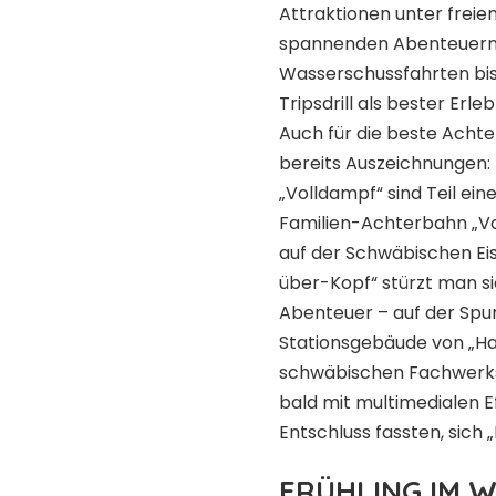
Attraktionen unter frei
spannenden Abenteuern fü
Wasserschussfahrten bi
Tripsdrill als bester Erl
Auch für die beste Acht
bereits Auszeichnungen:
„Volldampf“ sind Teil ein
Familien-Achterbahn „Vo
auf der Schwäbischen Ei
über-Kopf“ stürzt man s
Abenteuer – auf der Spur
Stationsgebäude von „Hal
schwäbischen Fachwerkst
bald mit multimedialen E
Entschluss fassten, sich
FRÜHLING IM 