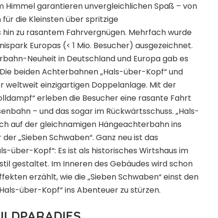
em Himmel garantieren unvergleichlichen Spaß – von
r die Kleinsten über spritzige
s hin zu rasantem Fahrvergnügen. Mehrfach wurde
ebnispark Europas (< 1 Mio. Besucher) ausgezeichnet.
erbahn-Neuheit in Deutschland und Europa gab es
 Die beiden Achterbahnen „Hals-über-Kopf“ und
er weltweit einzigartigen Doppelanlage. Mit der
lldampf“ erleben die Besucher eine rasante Fahrt
senbahn – und das sogar im Rückwärtsschuss. „Hals-
ich auf der gleichnamigen Hängeachterbahn ins
 der „Sieben Schwaben“. Ganz neu ist das
s-über-Kopf“: Es ist als historisches Wirtshaus im
il gestaltet. Im Inneren des Gebäudes wird schon
ffekten erzählt, wie die „Sieben Schwaben“ einst den
 „Hals-über-Kopf“ ins Abenteuer zu stürzen.
WILDPARADIES