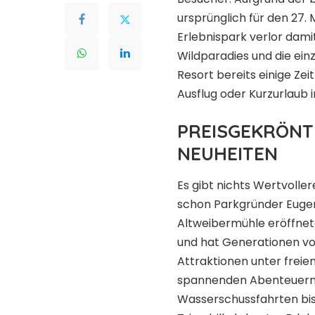
ursprünglich für den 27.
Erlebnispark verlor dam
Wildparadies und die ei
Resort bereits einige Zei
Ausflug oder Kurzurlaub i
PREISGEKRÖNT
NEUHEITEN
Es gibt nichts Wertvolle
schon Parkgründer Eugen 
Altweibermühle eröffnete
und hat Generationen von
Attraktionen unter frei
spannenden Abenteuern fü
Wasserschussfahrten bi