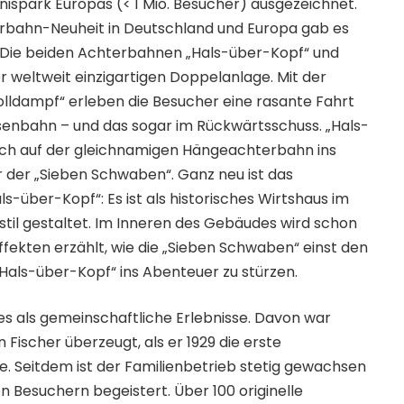
ebnispark Europas (< 1 Mio. Besucher) ausgezeichnet.
erbahn-Neuheit in Deutschland und Europa gab es
 Die beiden Achterbahnen „Hals-über-Kopf“ und
er weltweit einzigartigen Doppelanlage. Mit der
lldampf“ erleben die Besucher eine rasante Fahrt
senbahn – und das sogar im Rückwärtsschuss. „Hals-
ich auf der gleichnamigen Hängeachterbahn ins
 der „Sieben Schwaben“. Ganz neu ist das
s-über-Kopf“: Es ist als historisches Wirtshaus im
il gestaltet. Im Inneren des Gebäudes wird schon
ffekten erzählt, wie die „Sieben Schwaben“ einst den
 „Hals-über-Kopf“ ins Abenteuer zu stürzen.
res als gemeinschaftliche Erlebnisse. Davon war
Fischer überzeugt, als er 1929 die erste
. Seitdem ist der Familienbetrieb stetig gewachsen
 Besuchern begeistert. Über 100 originelle