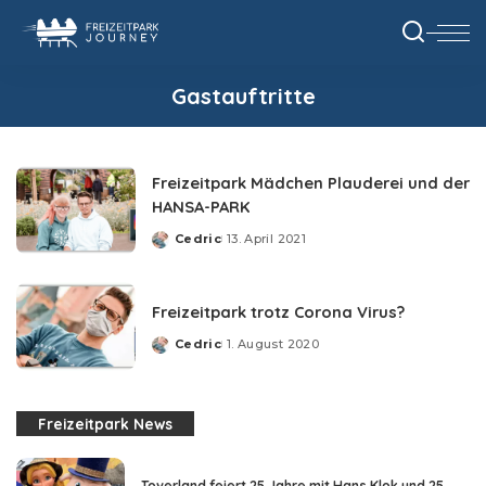
Gastauftritte
Freizeitpark Mädchen Plauderei und der
HANSA-PARK
Cedric
13. April 2021
Posted
by
Freizeitpark trotz Corona Virus?
Cedric
1. August 2020
Posted
by
Freizeitpark News
Toverland feiert 25 Jahre mit Hans Klok und 25