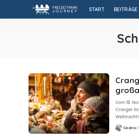
START
BEITRÄGE
Sch
Crang
großa
Vom 18. No
Cranger Ki
Weihnacht
Cedric
Posted
by